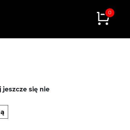
0
jeszcze się nie
ną